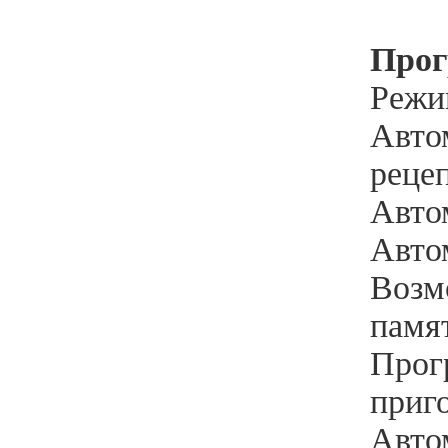
Про
Режи
Автом
реце
Автом
Автом
Возм
памят
Прог
приго
Авто