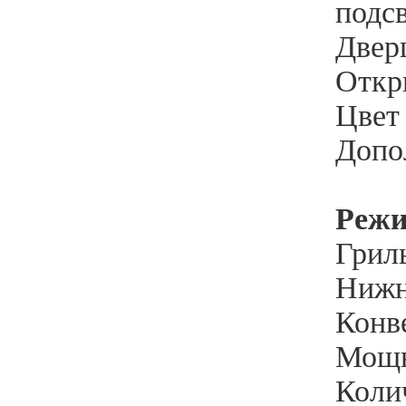
подсв
Дверц
Откр
Цвет
Допо
Реж
Гриль
Нижн
Конве
Мощн
Коли