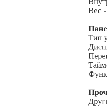
Внут
Вес -
Пане
Тип 
Диспл
Пере
Тайме
Функ
Проч
Друг