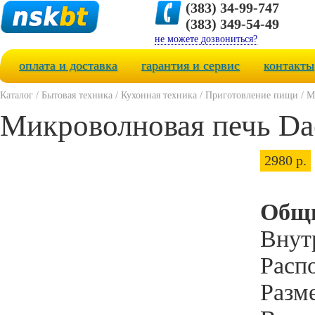
(383) 34-99-747
(383) 349-54-49
не можете дозвониться?
оплата и доставка
гарантия и сервис
контакты
Каталог
/
Бытовая техника
/
Кухонная техника
/
Приготовление пищи
/
М
Микроволновая печь D
2980 р.
Общи
Внут
Расп
Разм