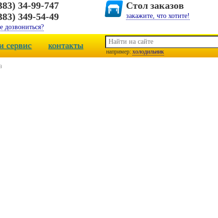
383) 34-99-747
Стол заказов
383) 349-54-49
закажите, что хотите!
е дозвониться?
и сервис
контакты
например:
холодильник
а