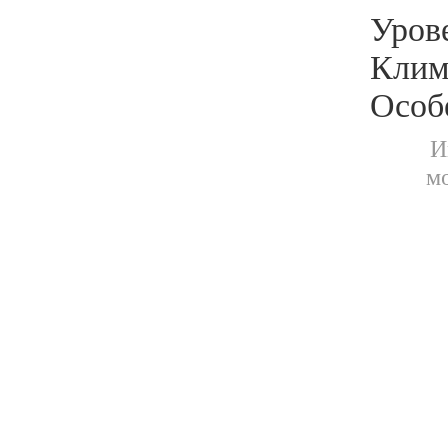
Уров
Клим
Особ
И
м