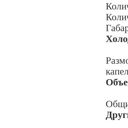
Колич
Колич
Габа
Холо
Разм
капе
Объ
Общи
Друг