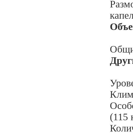
Разм
капе
Объ
Общи
Друг
Уров
Клим
Особ
(115 
Коли