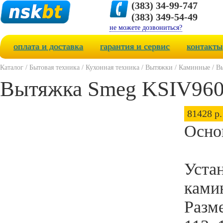
(383) 34-99-747
(383) 349-54-49
не можете дозвониться?
оплата и доставка
гарантия и сервис
контакты
Каталог
/
Бытовая техника
/
Кухонная техника
/
Вытяжки
/
Каминные
/
В
Вытяжка Smeg KSIV96
81428 р.
Осно
Уста
ками
Разм