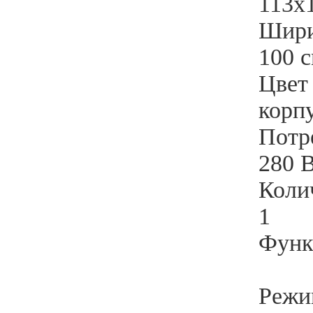
113х
Шири
100 
Цвет
корп
Потр
280 
Коли
1
Функ
Режи