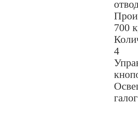
отво
Прои
700 к
Коли
4
Упра
кноп
Осве
гало