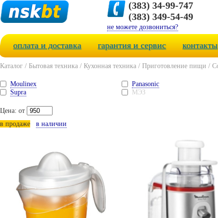
(383) 34-99-747
(383) 349-54-49
не можете дозвониться?
оплата и доставка
гарантия и сервис
контакты
Каталог
/
Бытовая техника
/
Кухонная техника
/
Приготовление пищи
/
С
Moulinex
Panasonic
Supra
МЭЗ
Цена: от
в продаже
в наличии