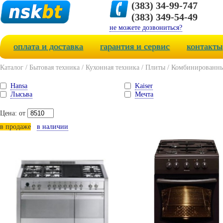
(383) 34-99-747
(383) 349-54-49
не можете дозвониться?
оплата и доставка
гарантия и сервис
контакты
Каталог
/
Бытовая техника
/
Кухонная техника
/
Плиты
/
Комбинированны
Hansa
Kaiser
Лысьва
Мечта
Цена: от
в продаже
в наличии