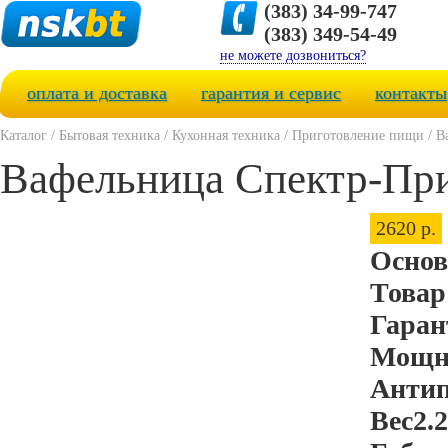
(383) 34-99-747
(383) 349-54-49
не можете дозвониться?
оплата и доставка
гарантия и сервис
контакты
Каталог
/
Бытовая техника
/
Кухонная техника
/
Приготовление пищи
/
В
Вафельница Спектр-При
2620 р.
Основ
Товар
Гаран
Мощн
Антип
Вес
2.