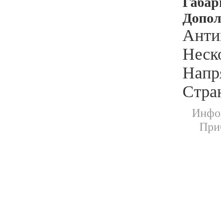
Габа
Допол
Анти
Неск
Напр
Стра
Инфор
При