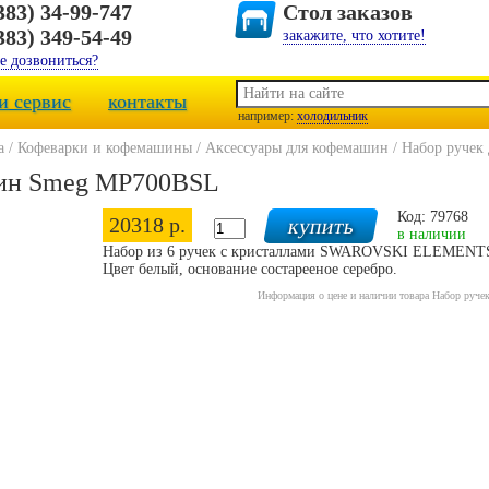
383) 34-99-747
Стол заказов
383) 349-54-49
закажите, что хотите!
е дозвониться?
и сервис
контакты
например:
холодильник
а
/
Кофеварки и кофемашины
/
Аксессуары для кофемашин
/
Набор ручек
шин Smeg MP700BSL
Код: 79768
20318 р.
в наличии
Набор из 6 ручек с кристаллами SWAROVSKI ELEMENTS 
Цвет белый, основание состарееное серебро.
Информация о цене и наличии товара Набор руч