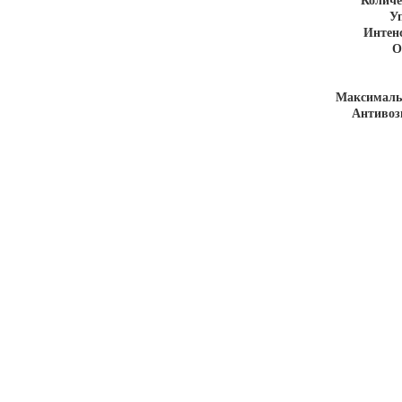
Количе
У
Интен
О
Максималь
Антивоз