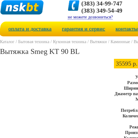
(383) 34-99-747
(383) 349-54-49
не можете дозвониться?
оплата и доставка
гарантия и сервис
контакты
Каталог
/
Бытовая техника
/
Кухонная техника
/
Вытяжки
/
Каминные
/
В
Вытяжка Smeg KT 90 BL
35595 р.
У
Разм
Ширин
Диаметр па
М
Потребл
Количес
Реж
Произ