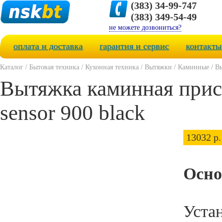
(383) 34-99-747
(383) 349-54-49
не можете дозвониться?
оплата и доставка
гарантия и сервис
контакты
Каталог
/
Бытовая техника
/
Кухонная техника
/
Вытяжки
/
Каминные
/
Вы
Вытяжка каминная прист
sensor 900 black
13032 р.
Осно
Уста