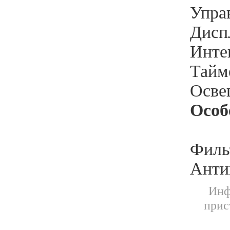
Управ
Диспл
Инте
Тайме
Освещ
Особ
Филь
Анти
Инф
прис