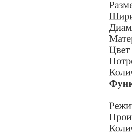
Разм
Шири
Диам
Матер
Цвет 
Потр
Колич
Функ
Режи
Произ
Колич