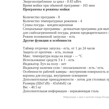
Энергопотребление за цикл - 0.83 кВтч
Время мойки при обычной программе - 165 мин
Программы и режимы мойки
Количество программ - 8
Количество температурных режимов - 4
Сушка посуды - конденсационная
Специальные программы - деликатная программа для мыт
для слабозагрязненной посуды, режим предварительного
Режим половинной загрузки - есть
Другие функции и особенности
Таймер отсрочки запуска - есть, от 1 до 24 часов
Защита от протечек - есть, полная
Макс. температура воды на входе - -- °C
Использование средств 3 в 1 - есть
Индикатор Луч на полу - нет
Индикатор наличия соли / ополаскивателя - есть / есть
Особенности рабочей камеры - внутренняя поверхность из
корзина для посуды, внутреннее освещение
Дополнительные принадлежности - лоток для столовых 
Размеры (ШхГхВ) - 45x64x82 см
Вес - 40.5 кг
Дополнительная информация - нержавеющая сталь
Информация о цене и наличии товара Посуд