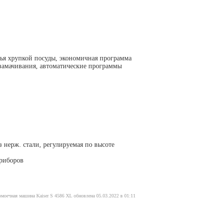
ья хрупкой посуды, экономичная программа
 замачивания, автоматические программы
 нерж. стали, регулируемая по высоте
приборов
омоечная машина Kaiser S 4586 XL обновлена 05.03.2022 в 01:11