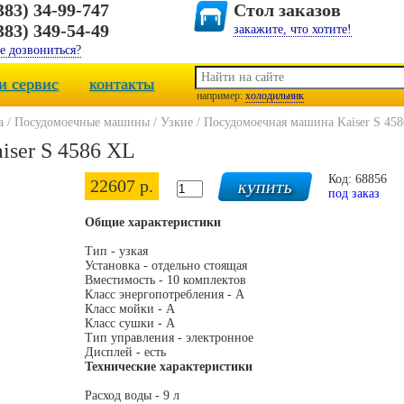
383) 34-99-747
Стол заказов
383) 349-54-49
закажите, что хотите!
е дозвониться?
и сервис
контакты
например:
холодильник
а
/
Посудомоечные машины
/
Узкие
/
Посудомоечная машина Kaiser S 45
iser S 4586 XL
Код: 68856
22607 р.
под заказ
Общие характеристики
Тип - узкая
Установка - отдельно стоящая
Вместимость - 10 комплектов
Класс энергопотребления - A
Класс мойки - A
Класс сушки - A
Тип управления - электронное
Дисплей - есть
Технические характеристики
Расход воды - 9 л