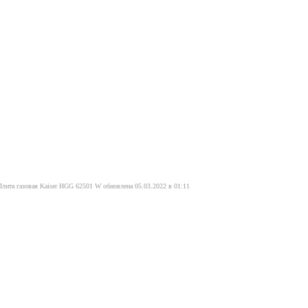
Плита газовая Kaiser HGG 62501 W обновлена 05.03.2022 в 01:11