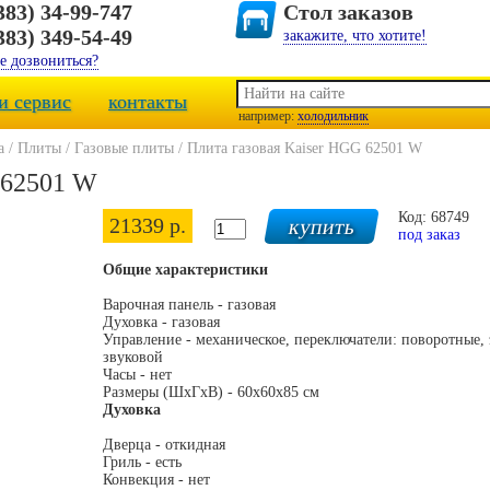
383) 34-99-747
Стол заказов
383) 349-54-49
закажите, что хотите!
е дозвониться?
и сервис
контакты
например:
холодильник
а
/
Плиты
/
Газовые плиты
/
Плита газовая Kaiser HGG 62501 W
 62501 W
Код: 68749
21339 р.
под заказ
Общие характеристики
Варочная панель - газовая
Духовка - газовая
Управление - механическое, переключатели: поворотные,
звуковой
Часы - нет
Размеры (ШхГхВ) - 60x60x85 см
Духовка
Дверца - откидная
Гриль - есть
Конвекция - нет