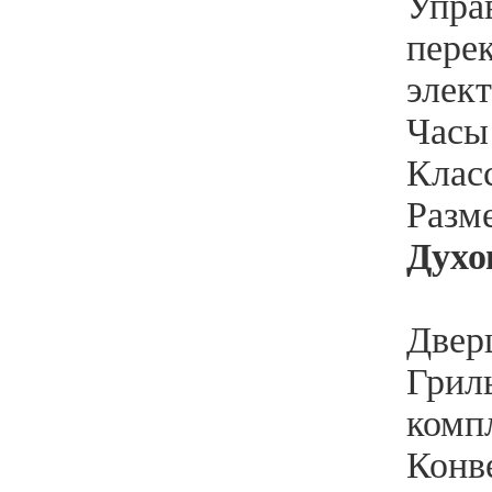
Упра
пере
элек
Часы 
Клас
Разм
Духо
Двер
Гриль
комп
Конве