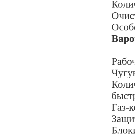
Коли
Очист
Особ
Варо
Рабоч
Чугу
Колич
быстр
Газ-к
Защи
Блок