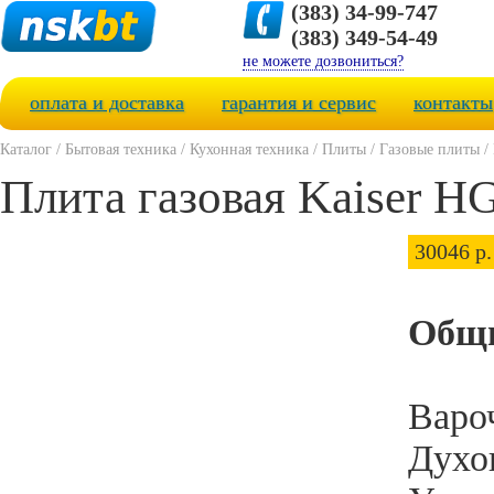
(383) 34-99-747
(383) 349-54-49
не можете дозвониться?
оплата и доставка
гарантия и сервис
контакты
Каталог
/
Бытовая техника
/
Кухонная техника
/
Плиты
/
Газовые плиты
/
Плита газовая Kaiser 
30046 р.
Общи
Вароч
Духов