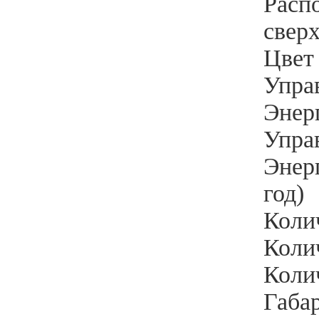
Расп
свер
Цвет 
Упра
Энер
Упра
Энерг
год)
Коли
Колич
Колич
Габа