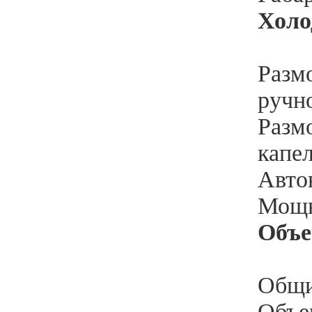
Холо
Разм
ручн
Разм
капе
Автон
Мощн
Объ
Общи
Объе