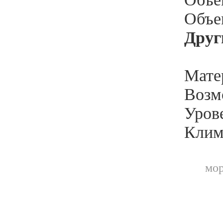
Объе
Друг
Мате
Возм
Уров
Клим
мор