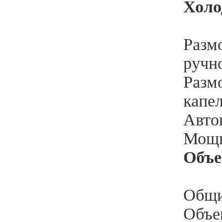
Холо
Разм
ручн
Разм
капе
Автон
Мощн
Объ
Общи
Объе