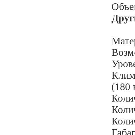
Объе
Друг
Мате
Возм
Уров
Клим
(180 
Коли
Колич
Колич
Габа