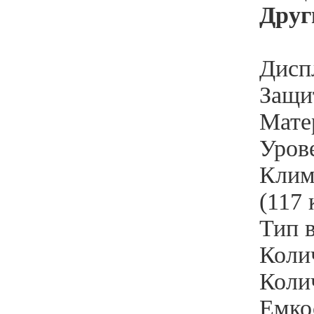
Друг
Диспл
Защит
Мате
Уров
Клим
(117 
Тип 
Колич
Колич
Емкос