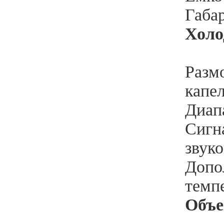
Габа
Холо
Разм
капе
Диапа
Сигн
звуко
Допо
темп
Объ