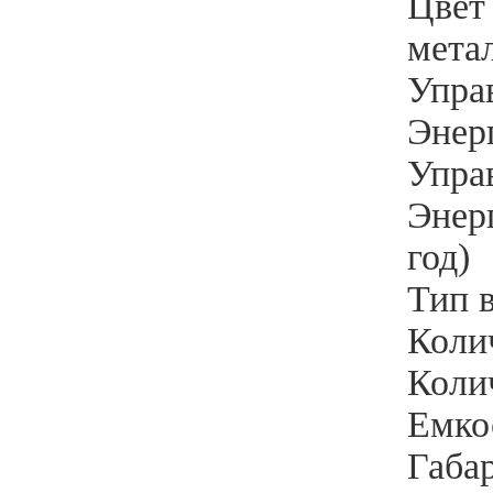
Цвет 
мета
Упра
Энерг
Упра
Энерг
год)
Тип 
Колич
Колич
Емкос
Габа