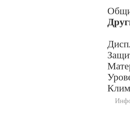
Общи
Друг
Диспл
Защит
Мате
Уров
Клим
Инфо