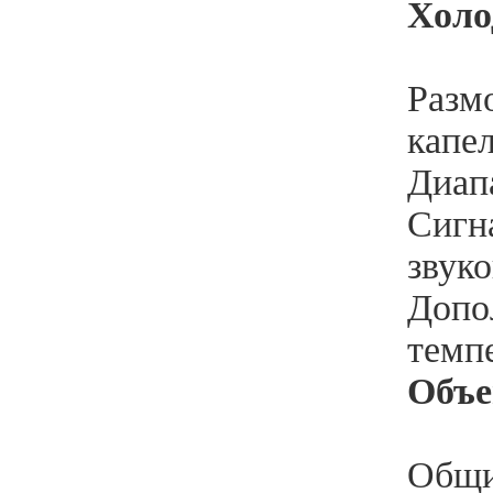
Холо
Разм
капе
Диапа
Сигн
звуко
Допо
темп
Объ
Общи