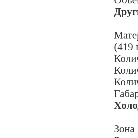
Друг
Мате
(419 
Коли
Колич
Колич
Габа
Холо
Зона 