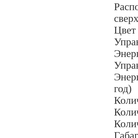
Расп
свер
Цвет
Упра
Энер
Упра
Энерг
год)
Коли
Колич
Колич
Габа