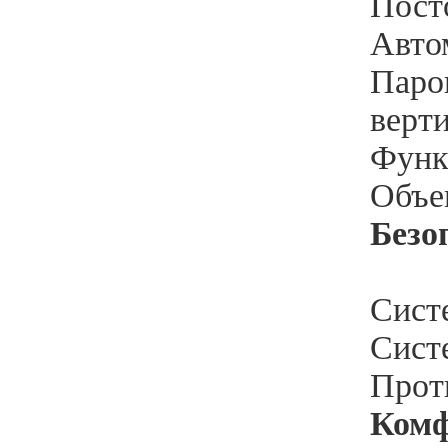
Посто
Автом
Паров
верт
Функ
Объем
Безо
Сист
Сист
Прот
Ком