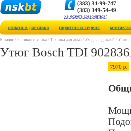
(383) 34-99-747
(383) 349-54-49
не можете дозвониться?
оплата и доставка
гарантия и сервис
контакты
Каталог
/
Бытовая техника
/
Техника для дома
/
Уход за одеждой
/
Утюги
Утюг Bosch TDI 90283
7970 р.
Общи
Мощн
Подо