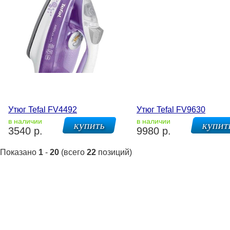
Утюг Tefal FV4492
Утюг Tefal FV9630
в наличии
в наличии
3540 р.
9980 р.
Показано
1
-
20
(всего
22
позиций)