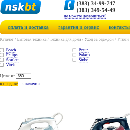
(383) 34-99-747
(383) 349-54-49
не можете дозвониться?
оплата и доставка
гарантия и сервис
контакты
Каталог
/
Бытовая техника
/
Техника для дома
/
Уход за одеждой
/
Утюги
Bosch
Braun
Philips
Polaris
Scarlett
Sinbo
Vitek
Цена: от
в продаже
в наличии