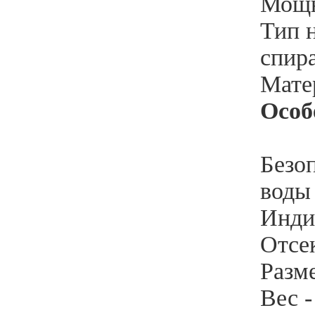
Мощн
Тип н
спир
Мате
Особ
Безо
воды
Инди
Отсек
Разм
Вес -