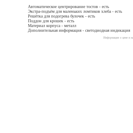
Автоматическое центрирование тостов - есть
Экстра-подъём для маленьких ломтиков хлеба - есть
Решётка для подогрева булочек - есть
Поддон для крошек - есть
Материал корпуса - металл
Дополнительная информация - светодиодная индикация
Информация о цене и на