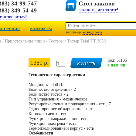
383) 34-99-747
Стол заказов
383) 349-54-49
закажите, что хотите!
е дозвониться?
и сервис
контакты
например:
холодильник
а
/
Приготовление пищи
/
Тостеры
/
Тостер Tefal TT 3650
Код: 51186
1380 р.
в наличии
Технические характеристики
Мощность - 850 Вт
Количество отделений - 2
Количество тостов - 2
Тип управления - механическое
Регулировка степени поджаривания - есть, 7
Одностороннее обжаривание - нет
Кнопка отмены - есть
Функция размораживания - есть
Функция подогрева - есть
Термоизолированный корпус - есть
Особенности