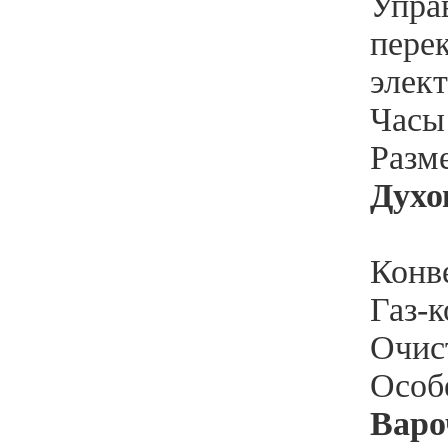
Упра
пере
элек
Часы 
Разм
Духо
Конве
Газ-к
Очис
Особ
Варо