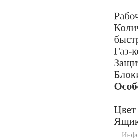
Рабоч
Колич
быстр
Газ-к
Защи
Блок
Особ
Цвет 
Ящик
Инфо