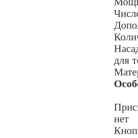
Мощн
Число
Допо
Колич
Наса
для т
Мате
Особ
Прис
нет
Кнопк