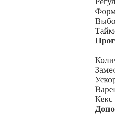
Регул
Форм
Выбор
Тайме
Про
Коли
Замес
Ускор
Варен
Кекс 
Допо