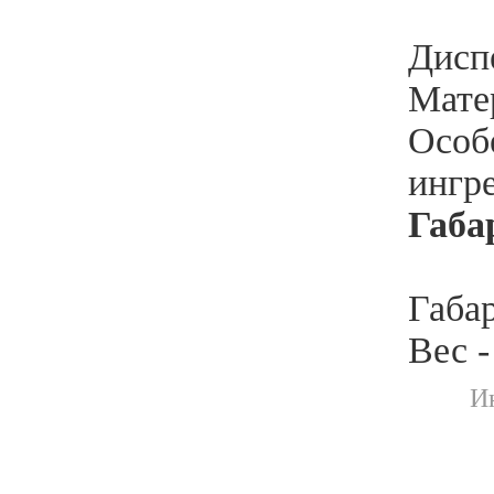
Диспе
Матер
Особ
ингр
Габа
Габа
Вес -
И