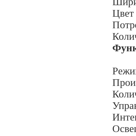
Шири
Цвет 
Потр
Колич
Функ
Режи
Произ
Колич
Упра
Инте
Освещ