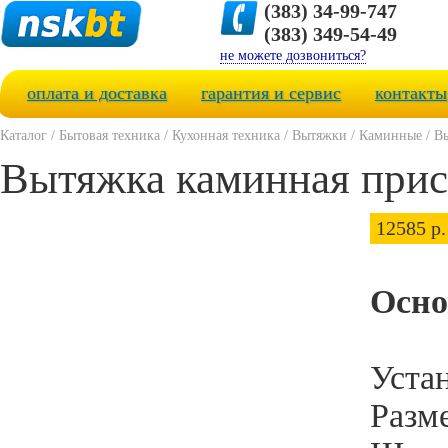
(383) 34-99-747
(383) 349-54-49
не можете дозвониться?
оплата и доставка
гарантия и сервис
контакты
Каталог
/
Бытовая техника
/
Кухонная техника
/
Вытяжки
/
Каминные
/
Вы
Вытяжка каминная прист
12585 р.
Осно
Уста
Разм