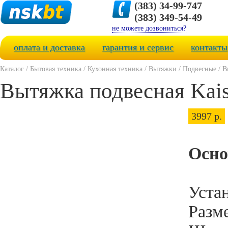
(383) 34-99-747
(383) 349-54-49
не можете дозвониться?
оплата и доставка
гарантия и сервис
контакты
Каталог
/
Бытовая техника
/
Кухонная техника
/
Вытяжки
/
Подвесные
/
В
Вытяжка подвесная Kai
3997 р.
Осно
Устан
Разм