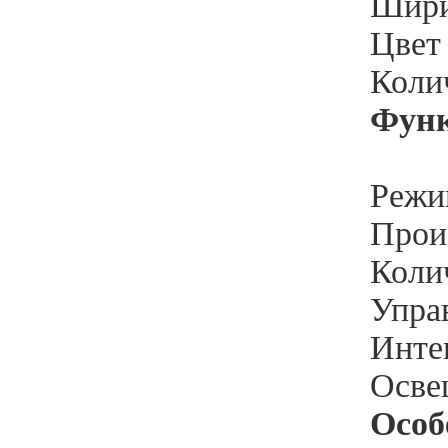
Шири
Цвет
Колич
Функ
Режи
Произ
Колич
Упра
Инте
Освещ
Особ