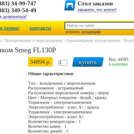
383) 34-99-747
Стол заказов
383) 349-54-49
закажите, что хотите!
е дозвониться?
и сервис
контакты
например:
холодильник
а
/
Холодильники и морозильники
/
Однокамерные холодильники
/
Холо
иком Smeg FL130P
Код: 44583
34894 р.
в наличии
Общие характеристики
Тип - холодильник с морозильником
Расположение - встраиваемый
Расположение морозильной камеры - сверху
Цвет / Материал покрытия - белый / краска
Управление - электромеханическое
Энергопотребление - класс A+ / краска
Управление - электромеханическое
Энергопотребление - класс A+
Количество компрессоров - 1
Количество камер - 1
Количество дверей - 1