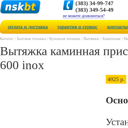
(383) 34-99-747
(383) 349-54-49
не можете дозвониться?
оплата и доставка
гарантия и сервис
контакты
Каталог
/
Бытовая техника
/
Кухонная техника
/
Вытяжки
/
Каминные
/
Вы
Вытяжка каминная прист
600 inox
4925 р.
Осно
Уста