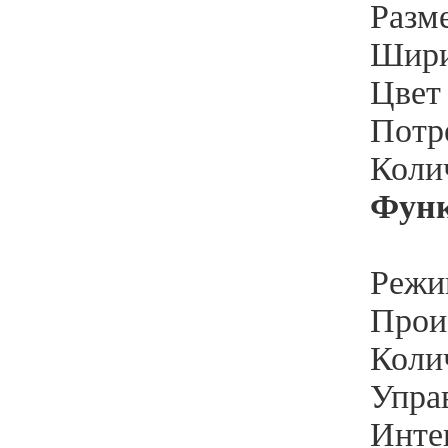
Разм
Шири
Цвет
Потр
Колич
Функ
Режи
Произ
Колич
Упра
Инте