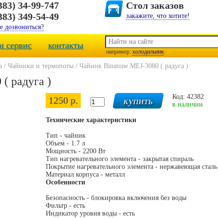
383) 34-99-747
Стол заказов
383) 349-54-49
закажите, что хотите!
е дозвониться?
и сервис
контакты
например:
холодильник
а
/
Чайники и термопоты
/
Чайник Binatone MEJ-3080 ( радуга )
( радуга )
Код: 42382
1250 р.
в наличии
Технические характеристики
Тип - чайник
Объем - 1.7 л
Мощность - 2200 Вт
Тип нагревательного элемента - закрытая спираль
Покрытие нагревательного элемента - нержавеющая сталь
Материал корпуса - металл
Особенности
Безопасность - блокировка включения без воды
Фильтр - есть
Индикатор уровня воды - есть