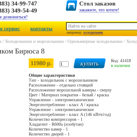
383) 34-99-747
Стол заказов
383) 349-54-49
закажите, что хотите!
е дозвониться?
и сервис
контакты
например:
холодильник
а
/
Холодильники и морозильники
/
Однокамерные холодильники
/
Холод
иком Бирюса 8
Код: 41418
11980 р.
в наличии
Общие характеристики
Тип - холодильник с морозильником
Расположение - отдельно стоящий
Расположение морозильной камеры - сверху
Цвет / Материал покрытия - белый / краска
Управление - электромеханическое
Энергопотребление - класс A / краска
Управление - электромеханическое
Энергопотребление - класс A (146 кВтч/год)
Количество компрессоров - 1
Хладагент - R600a (изобутан)
Количество камер - 1
Количество дверей - 1