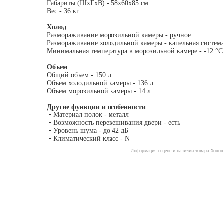
Габариты (ШxГxВ) - 58x60x85 см
Вес - 36 кг
Холод
Размораживание морозильной камеры - ручное
Размораживание холодильной камеры - капельная систем
Минимальная температура в морозильной камере - -12 °C
Объем
Общий объем - 150 л
Объем холодильной камеры - 136 л
Объем морозильной камеры - 14 л
Другие функции и особенности
• Материал полок - металл
• Возможность перевешивания двери - есть
• Уровень шума - до 42 дБ
• Климатический класс - N
Информация о цене и наличии товара Холод