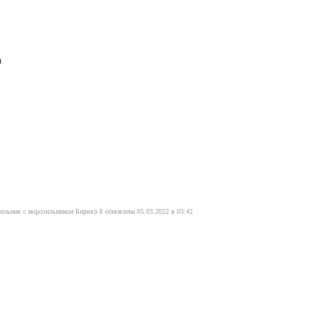
а
ильник с морозильником Бирюса 8 обновлена 05.03.2022 в 03:42