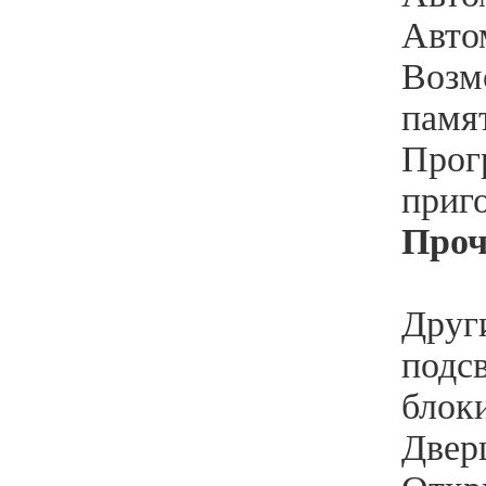
Автом
Возм
памят
Прог
приго
Проч
Друг
подсв
блоки
Дверц