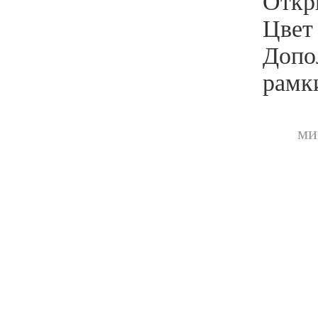
Откр
Цвет
Допо
рамки
ми