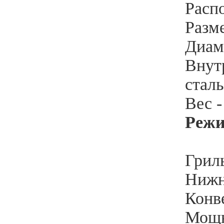
Расп
Разм
Диам
Внут
сталь
Вес -
Реж
Гриль
Нижн
Конве
Мощн