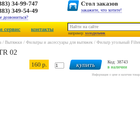
383) 34-99-747
Стол заказов
383) 349-54-49
закажите, что хотите!
е дозвониться?
и сервис
контакты
например:
холодильник
а
/
Вытяжки
/
Фильтры и аксессуары для вытяжек
/
Фильтр угольный Filte
TR 02
Код: 38743
160 р.
в наличии
Информация о цене и наличии товар