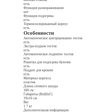
есть
Функция размораживания
нет
Функция подогрева
есть
Термоизолированный корпус
есть
Особенности
Автоматическое центрирование тостов
есть
Экстра-подъем тостов
есть
Автоматическое поднятие тостов
есть
Решетка для подогрева булочек
есть
Поддон для крошек
есть
Материал корпуса
пластик
Длина сетевого шнура
100 см
Габариты (ВхШхГ)
19x16 см
Вес
1.7 кг
Дополнительная информация