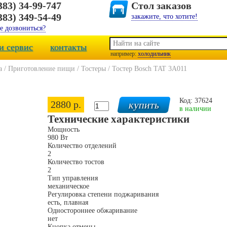
383) 34-99-747
Стол заказов
383) 349-54-49
закажите, что хотите!
е дозвониться?
и сервис
контакты
например:
холодильник
а
/
Приготовление пищи
/
Тостеры
/
Тостер Bosch TAT 3A011
Код: 37624
2880 р.
в наличии
Технические характеристики
Мощность
980 Вт
Количество отделений
2
Количество тостов
2
Тип управления
механическое
Регулировка степени поджаривания
есть, плавная
Одностороннее обжаривание
нет
Кнопка отмены