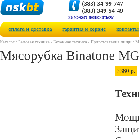
(383) 34-99-747
(383) 349-54-49
не можете дозвониться?
оплата и доставка
гарантия и сервис
контакты
Каталог
/
Бытовая техника
/
Кухонная техника
/
Приготовление пищи
/
М
Мясорубка Binatone MG
3360 р.
Техн
Мощн
Защит