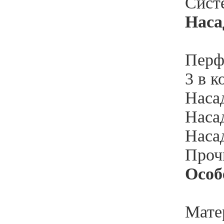
Систе
Наса
Перф
3 в к
Насад
Наса
Насад
Прочи
Особ
Мате