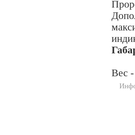
Прор
Допо
макс
инди
Габа
Вес -
Инфо