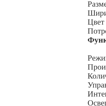
Разм
Шири
Цвет
Потр
Функ
Режи
Произ
Колич
Упра
Инте
Освещ