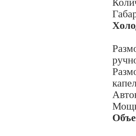
Колич
Габа
Холо
Разм
ручн
Разм
капе
Автон
Мощн
Объ