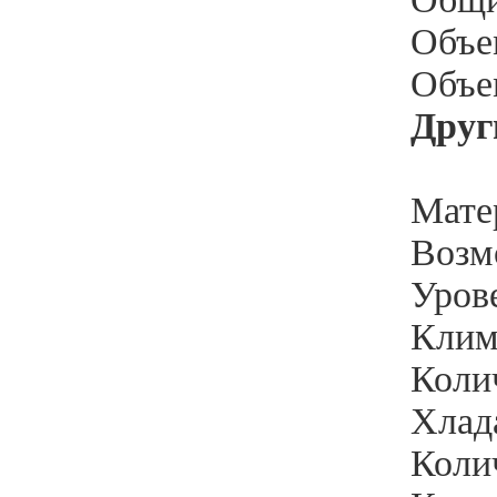
Объе
Объе
Друг
Мате
Возм
Уров
Клим
Коли
Хлада
Колич