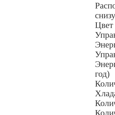
Расп
сниз
Цвет 
Упра
Энерг
Упра
Энерг
год)
Коли
Хлада
Колич
Колич