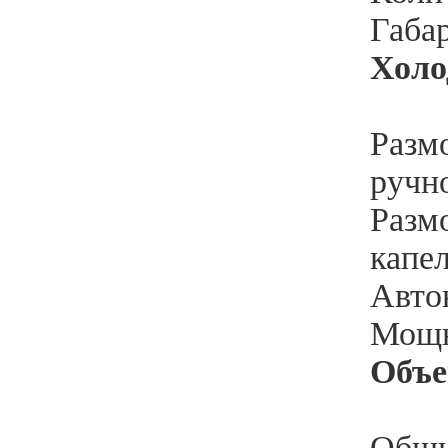
Габа
Холо
Разм
ручн
Разм
капе
Автон
Мощн
Объ
Общи