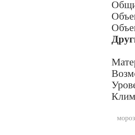
Общи
Объе
Объе
Друг
Мате
Возм
Уров
Клим
мороз