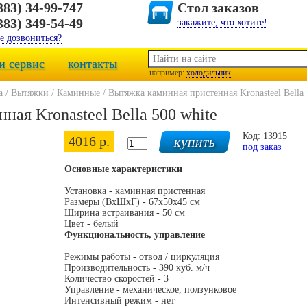
383) 34-99-747
Стол заказов
383) 349-54-49
закажите, что хотите!
е дозвониться?
и сервис
контакты
например:
холодильник
а
/
Вытяжки
/
Каминные
/
Вытяжка каминная пристенная Kronasteel Bella 
ая Kronasteel Bella 500 white
Код: 13915
4016 р.
под заказ
Основные характеристики
Установка - каминная пристенная
Размеры (ВхШхГ) - 67х50х45 см
Ширина встраивания - 50 см
Цвет - белый
Функциональность, управление
Режимы работы - отвод / циркуляция
Производительность - 390 куб. м/ч
Количество скоростей - 3
Управление - механическое, ползунковое
Интенсивный режим - нет