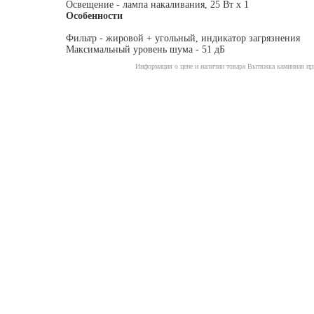
Освещение - лампа накаливания, 25 Вт х 1
Особенности
Фильтр - жировой + угольный, индикатор загрязнения
Максимальный уровень шума - 51 дБ
Информация о цене и наличии товара Вытяжка каминная прис