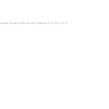
тенная Kronasteel Bella 500 white обновлена 05.03.2022 в 01:11