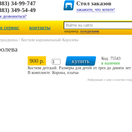
383) 34-99-747
Стол заказов
383) 349-54-49
закажите, что хотите!
е дозвониться?
и сервис
контакты
например:
холодильник
 праздника
/
Костюм карнавальный Королева
олева
Код: 75543
900 р.
в наличии
Костюм детский. Размеры для детей от трех до девяти лет
В комплекте: Корона, платье.
Информация о цене и наличии това