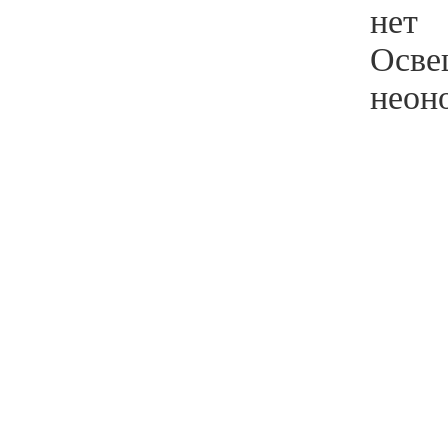
нет
Осве
неон