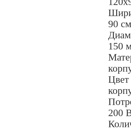
120х
Шири
90 с
Диам
150 
Мате
корпу
Цвет
корпу
Потр
200 
Коли