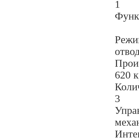
1
Функ
Режи
отво
Прои
620 к
Коли
3
Упра
меха
Инте