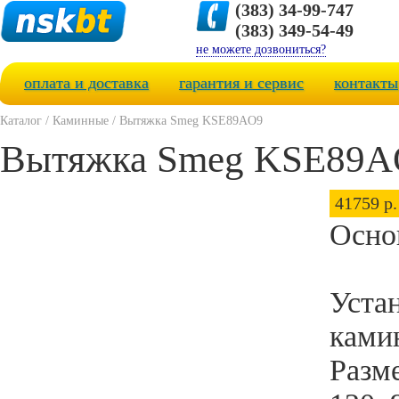
(383) 34-99-747
(383) 349-54-49
не можете дозвониться?
оплата и доставка
гарантия и сервис
контакты
Каталог
/
Каминные
/
Вытяжка Smeg KSE89AO9
Вытяжка Smeg KSE89A
41759 р.
Осно
Уста
ками
Разм