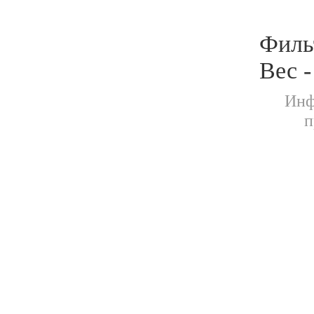
Филь
Вес -
Инф
п