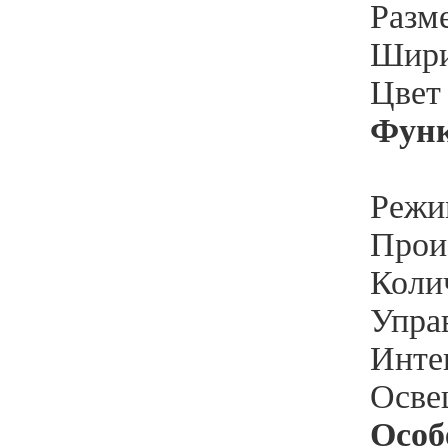
Разм
Шири
Цвет
Функ
Режи
Произ
Колич
Упра
Инте
Освещ
Особ