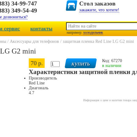
383) 34-99-747
Стол заказов
383) 349-54-49
закажите, что хотите!
е дозвониться?
и сервис
контакты
например:
холодильник
оны
/
Аксессуары для телефонов
/
защитная пленка Red Line LG G2 mini
 LG G2 mini
Код: 67270
70 р.
в наличии
Характеристики защитной пленки дл
Производитель
Red Line
Диагональ
4.7
Информация о цене и наличии товара защ