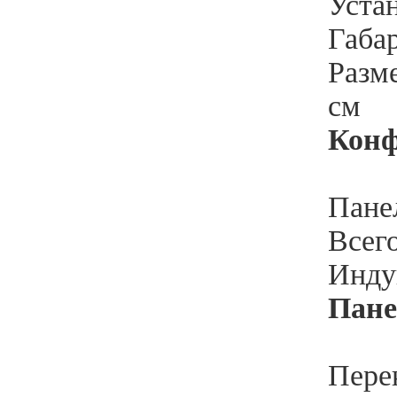
Устан
Габар
Разме
см
Кон
Пане
Всего
Инду
Пане
Пере