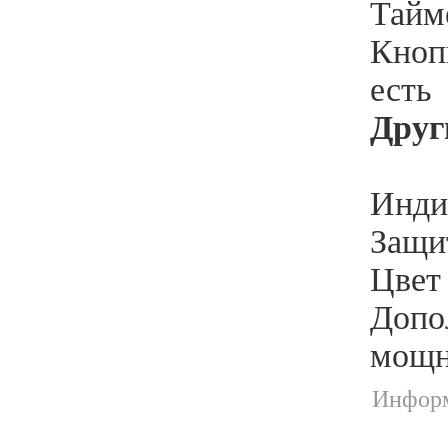
Тайм
Кноп
есть
Друг
Индик
Защи
Цвет
Допо
мощн
Информ