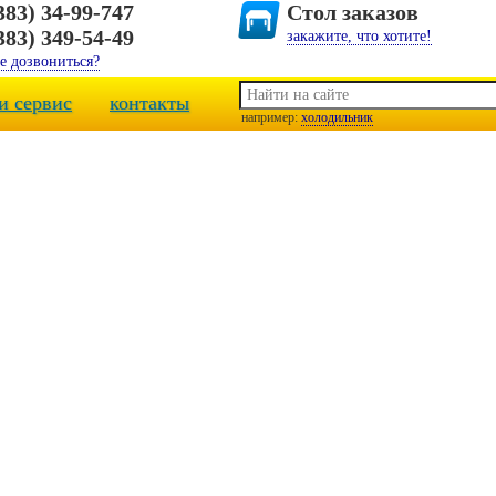
383) 34-99-747
Стол заказов
383) 349-54-49
закажите, что хотите!
е дозвониться?
и сервис
контакты
например:
холодильник