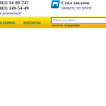
383) 34-99-747
Стол заказов
383) 349-54-49
закажите, что хотите!
е дозвониться?
и сервис
контакты
например:
холодильник