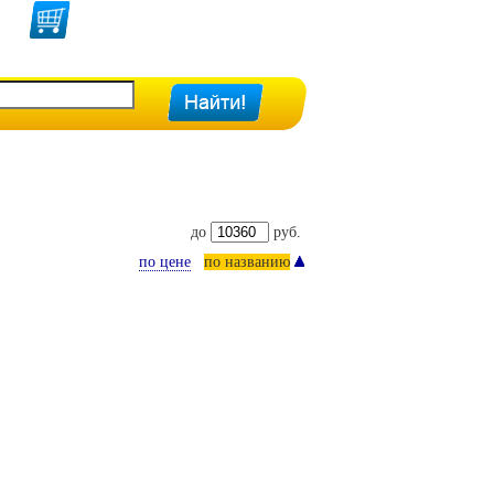
до
руб.
по цене
по названию