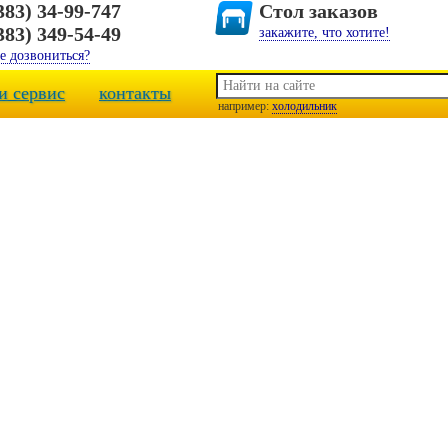
383) 34-99-747
Стол заказов
383) 349-54-49
закажите, что хотите!
е дозвониться?
и сервис
контакты
например:
холодильник