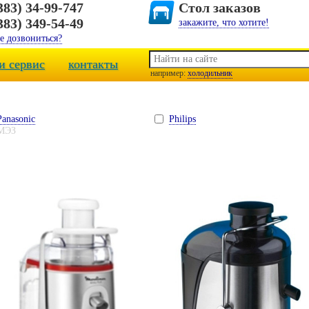
383) 34-99-747
Стол заказов
383) 349-54-49
закажите, что хотите!
е дозвониться?
и сервис
контакты
например:
холодильник
Panasonic
Philips
МЭЗ