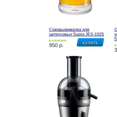
Соковыжималка для
С
цитрусовых Supra JES-1025
у
5
в наличии
950 р.
в
3