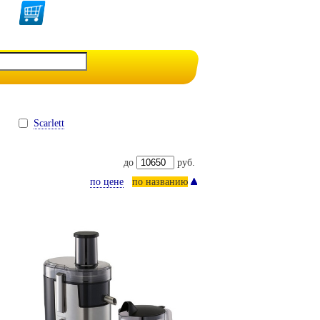
Scarlett
до
руб.
по цене
по названию