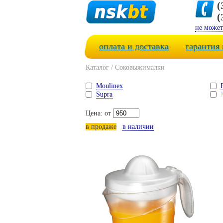
(
(
не может
оплата и доставка
гарантия 
Каталог
/
Соковыжималки
Moulinex
Supra
Цена: от
в продаже
в наличии