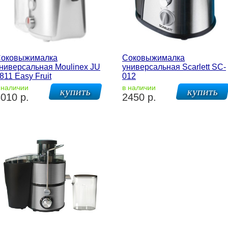
оковыжималка
Соковыжималка
ниверсальная Moulinex JU
универсальная Scarlett SC-
811 Easy Fruit
012
 наличии
в наличии
010 р.
2450 р.