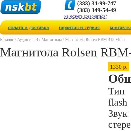
(383) 34-99-747
(383) 349-54-49
не можете дозвониться?
оплата и доставка
гарантия и сервис
контакты
Каталог
/
Аудио и ТВ
/
Магнитолы
/
Магнитола Rolsen RBM-413 Violet
Магнитола Rolsen RBM-
1330 р.
Общ
Тип
flash
Звук
стер