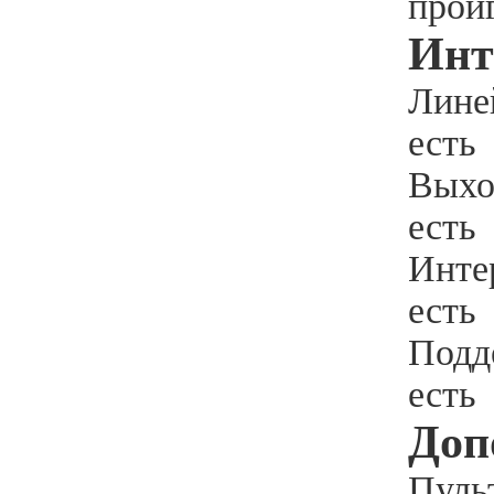
прои
Инт
Лине
есть
Выхо
есть
Инте
есть
Подд
есть
Доп
Пуль