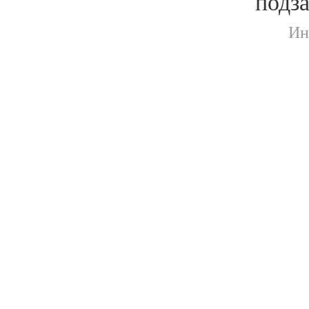
подз
Ин