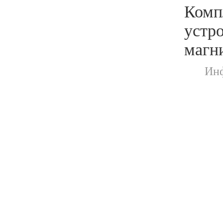
Комп
устро
магни
Инф