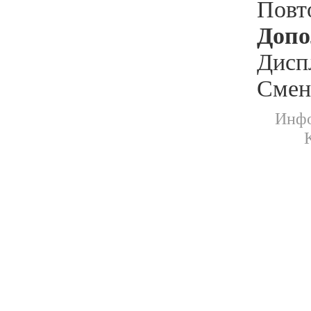
Повт
Допо
Дисп
Смен
Инфо