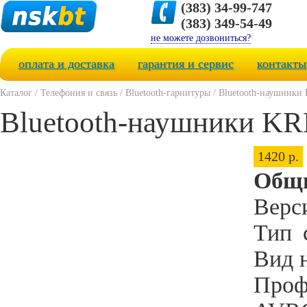
(383) 34-99-747
(383) 349-54-49
не можете дозвониться?
оплата и доставка
гарантия и сервис
контакты
Каталог
/
Телефония и связь
/
Bluetooth-гарнитуры
/
Bluetooth-наушники
Bluetooth-наушники K
1420 р.
Общи
Верси
Тип
Вид 
Проф