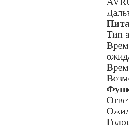
AVR
Даль
Пита
Тип 
Врем
ожид
Врем
Возм
Фун
Отве
Ожид
Голо