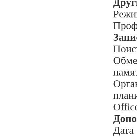
Друг
Режи
Проф
Запи
Поис
Обме
памя
Орга
план
Offic
Допо
Дата 