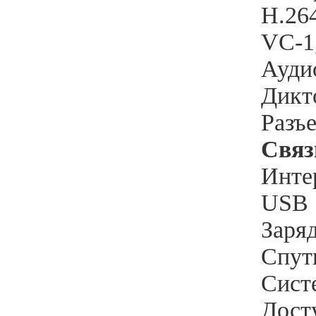
H.26
VC-
Ауди
Дикт
Разъ
Связ
Инте
USB
Заря
Спут
Cист
Дост