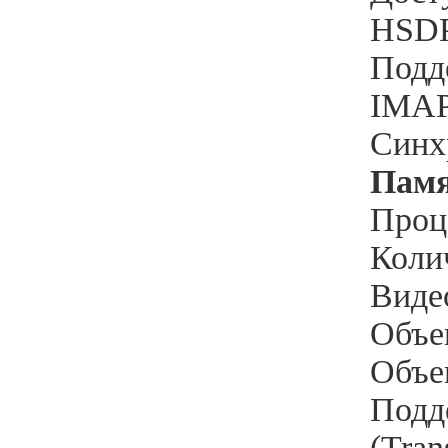
HSD
Подд
IMA
Синх
Памя
Проц
Коли
Виде
Объе
Объе
Подд
(Tran