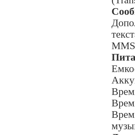
Соо
Допо
текст
MM
Пита
Емко
Акку
Врем
Врем
Врем
музы