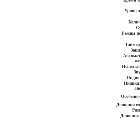
Время м
Уровен
Колич
С
Режим п
Таймер
Защи
Автомат
же
Использо
Зв
Индик
Индикат
оп
Особенно
Дополнител
Раз
Дополнит