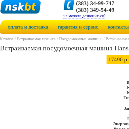
(383) 34-99-747
(383) 349-54-49
не можете дозвониться?
оплата и доставка
гарантия и сервис
контакты
Каталог
/
Встраиваемая техника
/
Посудомоечные машины
/
Встраиваема
Встраиваемая посудомоечная машина Hans
17490 р.
В
К
К
Ти
За
Энергоп